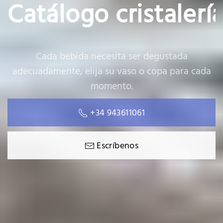
Catálogo cristalerí
Cada bebida necesita ser degustada
adecuadamente, elija su vaso o copa para cada
momento.
+34 943611061
Escríbenos